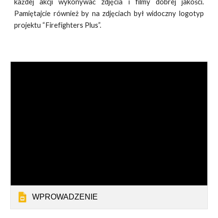
każdej akcji wykonywać zdjęcia i filmy dobrej jakości.
Pamiętajcie również by na zdjęciach był widoczny logotyp
projektu “Firefighters Plus”.
WPROWADZENIE